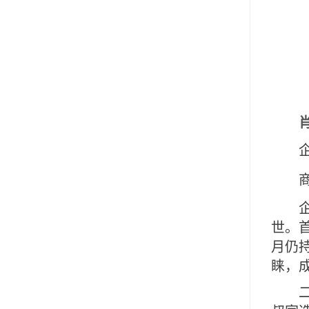
世。
月仍
睐，