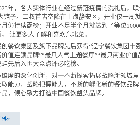
023
年，各大实体行业在经过新冠疫情的洗礼后，联
·大馆子。二叔首店空降在上海静安区，开业仅一周
个月仍持续霸榜；开业不足半个月就达到了等位
1000
者， 让更多人了解和喜欢东北菜。
联创餐饮集团及旗下品牌先后获得“辽宁餐饮集团十强”
资价值连锁品牌”“最具人气主题餐厅”“最具商业价
烧蛙先后入围大众点评必吃榜。
多维度的深化创新，对于不断探索拓展战略新领域意
获取能力、战略把握能力，不断的孵化新的餐饮品牌
产品，倾心致力打造中国餐饮鳌头品牌。
回列表