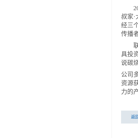
2
叔家
经三
传播
具投
说碳
公司
资源
力的
返