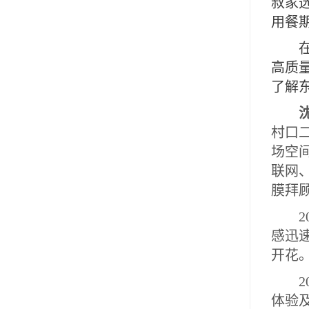
叔家
用餐
高质
了解
村口
场空
联网
膜拜
2
感迅
开花
2
体验