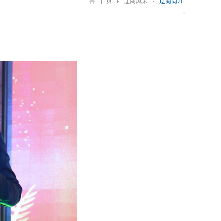
首页
辽商风采
辽商简介
"