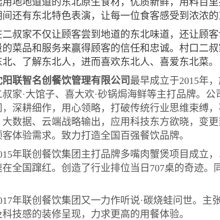
选用地地道道的东北原生食材，优质新鲜，用料百里
期间还有东北特色表演，让每一位食客感受到浓浓的
在二叔家不仅让顾客尝到地道的东北味道，还让顾客
量的菜品和服务来赢得顾客的信任和忠诚。村口二叔
东北、了解东北人，进而喜欢东北人、喜爱东北菜。
沈阳联智名创餐饮管理有限公司
最早成立于
2015
年，
二叔家·大馆子、喜大欢·砂锅焗海鲜等主打品牌。
间，深耕细作，用心领略，打破传统行业思维束缚，
、大数据、云端战略输出，应用科技东方欲晓，变更
顾客体验需求。致力打造全国百强餐饮品牌。
015
年联创餐饮集团主打品牌多嘴肉蟹煲项目成立，
速在全国蹿红。创造了行业排位当日
707
桌的奇迹。
。
017
年联创餐饮集团又一力作听说·碳烧蛙问世。主
及科技感的装修呈现，力求更高的用餐体验。