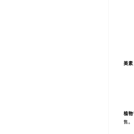
美素
植物
售。