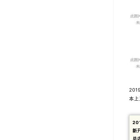
20
本上
20
新
总