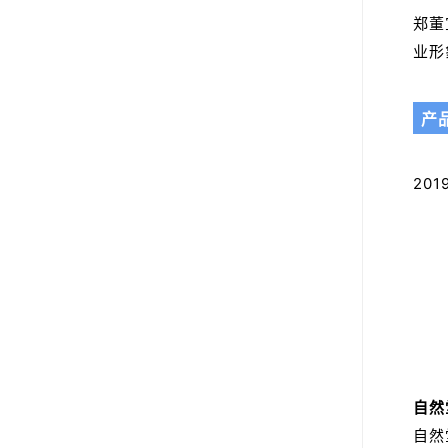
郑董
业形
产
20
自然
自然