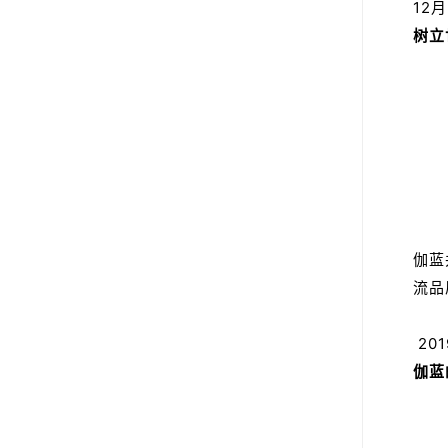
​1
树立
伽蓝
流品
20
伽蓝